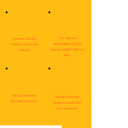
Türk Deprem
Ücretsiz Çamaşır
Yönetmeliğine Uygun
Yıkama ve Kurutma
Deprem Sağlam Raporlu
Hizmeti
Bina
Yüksek Donanımlı
Yüksek Donanımlı
Güvenlik Sistemleri
Yangın ve Doğal Afet
Uyarı Sistemleri