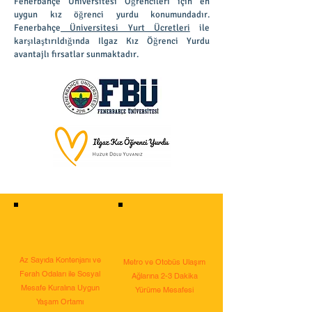
Fenerbahçe Üniversitesi Öğrencileri için en
uygun kız öğrenci yurdu konumundadır.
Fenerbahçe
Üniversitesi Yurt Ücretleri
ile
karşılaştırıldığında Ilgaz Kız Öğrenci Yurdu
avantajlı fırsatlar sunmaktadır.
Az Sayıda Kontenjanı ve
Metro ve Otobüs Ulaşım
Ferah Odaları ile Sosyal
Ağlarına 2-3 Dakika
Mesafe Kuralına Uygun
Yürüme Mesafesi
Yaşam Ortamı