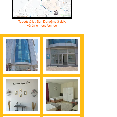
Tepeüstü İett Son Durağına 3 dak.
yürüme mesafesinde